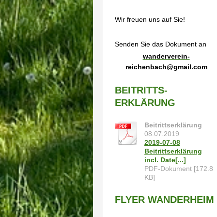
Wir freuen uns auf Sie!
Senden Sie das Dokument an
wanderverein-
reichenbach@gmail.com
BEITRITTS-
ERKLÄRUNG
Beitrittserklärung
08.07.2019
2019-07-08
Beitrittserklärung
incl. Date[...]
PDF-Dokument [172.8
KB]
FLYER WANDERHEIM